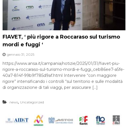
FIAVET, ‘ più rigore a Roccaraso sul turismo
mordi e fuggi ‘
gennaio 31, 2025
https://www.ansa.it/campania/notizie/2025/01/31/fiavet-piu-
rigore-a-roccaraso-sul-turismo-mordi-e-fuggi_ceb86ee7-a5fe-
40a7-814f-99b9f785d9af.html Intervenire “con maggiore
rigore” intensificando i controlli “sul territorio e sulle modalità
di organizzazione di tali viaggi, per assicurare […]
,
news
Uncategorized