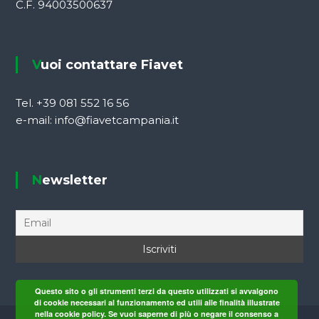
C.F. 94003500637
n
e
Vuoi contattare Fiavet
a
Tel. +39 081 552 16 56
r
e-mail: info@fiavetcampania.it
t
i
Newsletter
c
o
l
Questo sito o gli strumenti terzi da questo utilizzati si avvalgono
i
di cookie necessari al funzionamento ed utili alle finalità illustrate
nella cookie policy. Se vuoi saperne di più o negare il consenso a