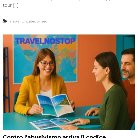
tour […]
,
news
Uncategorized
Contro l’abusivismo arriva il codice