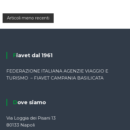
N
Articoli meno recenti
a
v
Fiavet dal 1961
i
g
FEDERAZIONE ITALIANA AGENZIE VIAGGIO E
TURISMO – FIAVET CAMPANIA BASILICATA
a
z
Dove siamo
i
Via Loggia dei Pisani 13
o
80133 Napoli