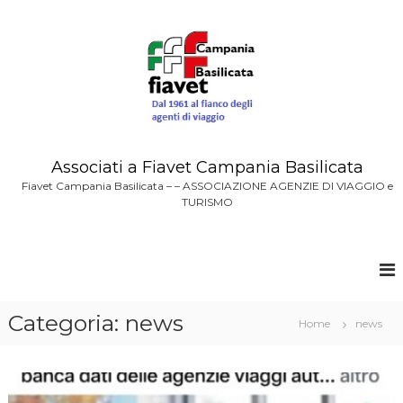
V
a
i
a
i
c
o
n
t
Associati a Fiavet Campania Basilicata
e
Fiavet Campania Basilicata – – ASSOCIAZIONE AGENZIE DI VIAGGIO e
n
TURISMO
u
t
i
Categoria: news
Home
news