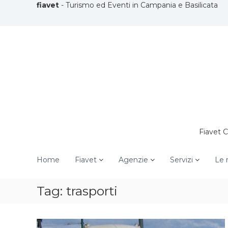
V
fiavet
- Turismo ed Eventi in Campania e Basilicata
a
i
a
i
c
o
n
t
e
n
u
Fiavet 
t
i
Home
Fiavet
Agenzie
Servizi
Le r
Tag: trasporti