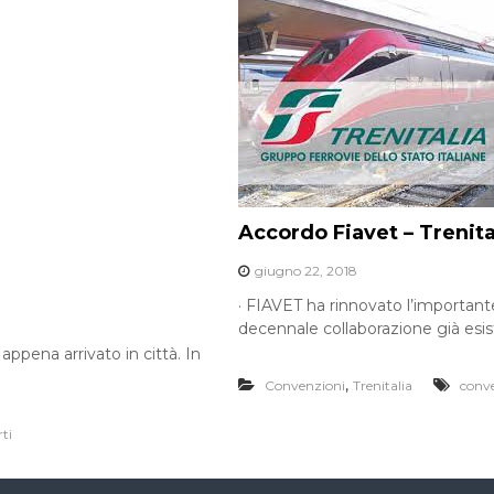
Accordo Fiavet – Trenita
giugno 22, 2018
· FIAVET ha rinnovato l’important
decennale collaborazione già esiste
 appena arrivato in città. In
,
Convenzioni
Trenitalia
conv
ti