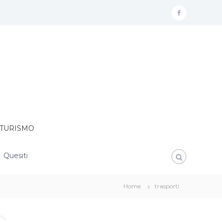
F
a
c
e
b
o
o
k
e TURISMO
Quesiti
Home
trasporti