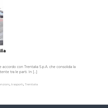
lia
e accordo con Trentalia S.p.A. che consolida la
nte tra le parti. In […]
,
,
enzioni
trasporti
Trenitalia