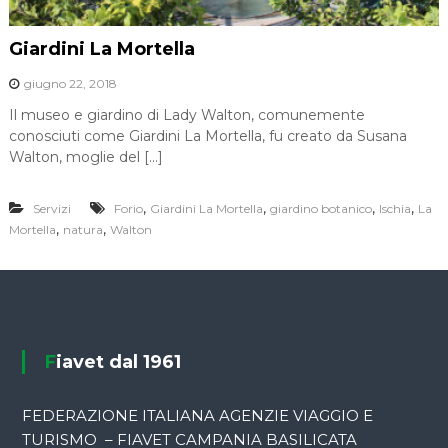
Giardini La Mortella
giugno 22, 2018
Il museo e giardino di Lady Walton, comunemente
conosciuti come Giardini La Mortella, fu creato da Susana
Walton, moglie del […]
,
,
,
,
Servizi
Forio
Giardini La Mortella
giardino botanico
Ischia
La
,
,
Mortella
natura
Walton
Fiavet dal 1961
FEDERAZIONE ITALIANA AGENZIE VIAGGIO E
TURISMO – FIAVET CAMPANIA BASILICATA