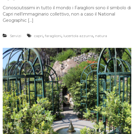
Conosciutissimi in tutto il mondo i Faraglioni sono il simbolo di
Capri nell’immaginario collettivo, non a caso il National
Geographic […]
,
,
,
Servizi
capri
faraglioni
lucertola azzurra
natura