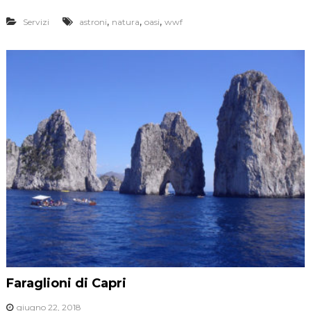
,
,
,
Servizi
astroni
natura
oasi
wwf
Faraglioni di Capri
giugno 22, 2018