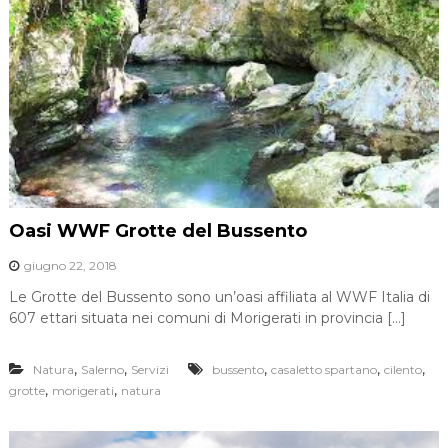
Oasi WWF Grotte del Bussento
giugno 22, 2018
Le Grotte del Bussento sono un’oasi affiliata al WWF Italia di
607 ettari situata nei comuni di Morigerati in provincia […]
,
,
,
,
,
Natura
Salerno
Servizi
bussento
casaletto spartano
cilento
,
,
grotte
morigerati
natura