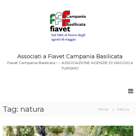
V
a
i
a
i
c
o
n
t
Associati a Fiavet Campania Basilicata
e
Fiavet Campania Basilicata – – ASSOCIAZIONE AGENZIE DI VIAGGIO e
n
TURISMO
u
t
i
Tag: natura
Home
natura